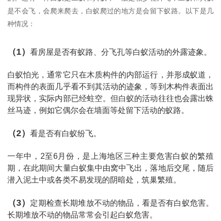
是不会飞，会爬来爬去，白蚁爬过的地方是会留下蚁路。以下是几
种情况：
（1）
看房屋是否有蚁路、分飞孔等白蚁活动的外露迹象。
白蚁怕光，通常它只在木质构件的内部运行，并形成蚁道，
而构件的表面几乎看不到其活动的迹象，等到木构件表面出
现异状，实际内部已经蛀空。但白蚁的活动往往也会露出蛛
丝马迹，例如它偶尔会在墙面等处留下活动的蚁路。
（2）
看是否有白蚁纷飞。
一年中，2至6月份，是上海地区三种主要危害白蚁的繁殖
期，在此期间大量白蚁集中由窝中飞出，落地后交尾，随后
潜入泥土中或各类不易发现的阴暗处，筑巢繁殖。
（3）
定期检查长期堆放不动的物品，看是否有白蚁危害。
长期堆放不动的物品常常会引起白蚁危害。